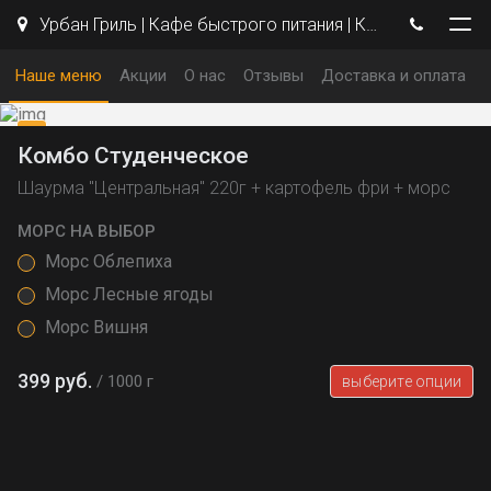
Урбан Гриль | Кафе быстрого питания | Кемерово
Наше меню
Акции
О нас
Отзывы
Доставка и оплата
Комбо Студенческое
Шаурма "Центральная" 220г + картофель фри + морс
МОРС НА ВЫБОР
Морс Облепиха
Морс Лесные ягоды
Морс Вишня
399 руб.
1000 г
выберите опции