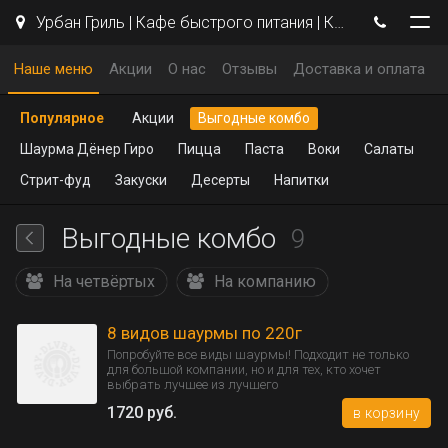
Урбан Гриль | Кафе быстрого питания | Кемерово
Наше меню
Акции
О нас
Отзывы
Доставка и оплата
Популярное
Акции
Выгодные комбо
Шаурма Дёнер Гиро
Пицца
Паста
Воки
Салаты
Стрит-фуд
Закуски
Десерты
Напитки
Выгодные комбо
9
На четвёртых
На компанию
8 видов шаурмы по 220г
Попробуйте все виды шаурмы! Подходит не только
для большой компании, но и для тех, кто хочет
выбрать лучшее из лучшего
1720 руб.
в корзину