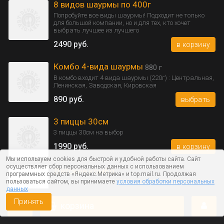
8 видов шаурмы по 400г
Попробуйте все виды шаурмы! Подходит не только
для большой компании, но и для тех, кто хочет
выбрать лучшее из лучшего
2490 руб.
в корзину
Комбо 4-вида шаурмы
880 г
В комбо входит 4 вида шаурмы (220г) : Центральная,
Ленинская, Заводская, Кировская
890 руб.
выбрать
3 пиццы 30см
3 пиццы 30см на выбор
1990 руб.
в корзину
Мы используем cookies для быстрой и удобной работы сайта. Сайт
осуществляет сбор персональных данных с использованием
Детское комбо
программных средств «Яндекс.Метрика» и top.mail.ru. Продолжая
Наггетсы + картофель фри + сок "Любимый"
пользоваться сайтом, вы принимаете
условия обработки персональных
данных
299 руб.
в корзину
Принять
корзина
Комбо 2
1000 г